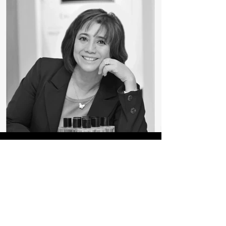
infos@paroleparis.com
7 Rue Notre-Dame des Victoires, 75002, Paris
Cookie Protocol
Privacy Policy